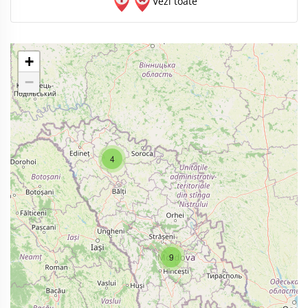
Vezi toate
+
−
4
9