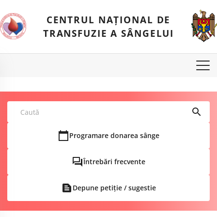
CENTRUL NAȚIONAL DE
TRANSFUZIE A SÂNGELUI
Programare donarea sânge
ÂNGE
Întrebări frecvente
INE"
 ASISTENȚĂ MEDICALE
Depune petiție / sugestie