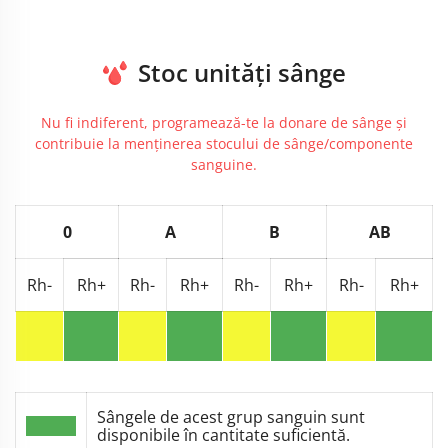
Stoc unități sânge
Nu fi indiferent, programează-te la donare de sânge și
contribuie la menținerea stocului de sânge/componente
sanguine.
0
A
B
AB
Rh-
Rh+
Rh-
Rh+
Rh-
Rh+
Rh-
Rh+
Sângele de acest grup sanguin sunt
disponibile în cantitate suficientă.